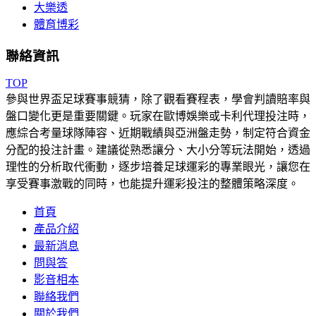
大樂透
體育博彩
聯絡資訊
TOP
參與世界盃足球賽事競猜，除了觀看賽程表，學會判讀賠率與
盤口變化更是重要關鍵。玩家在歐博娛樂或卡利代理投注時，
應綜合考量球隊陣容、近期戰績與亞洲盤走勢，制定符合資金
分配的投注計畫。建議從熟悉讓分、大小分等玩法開始，透過
理性的分析取代衝動，逐步培養足球運彩的專業眼光，讓您在
享受賽事激戰的同時，也能提升運彩投注的整體策略深度。
首頁
產品介紹
最新消息
問與答
影音相本
聯絡我們
關於我們