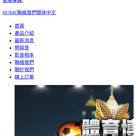
客服專線:
HOME
聯絡我們
簡体中文
首頁
產品介紹
最新消息
問與答
影音相本
聯絡我們
關於我們
線上訂單