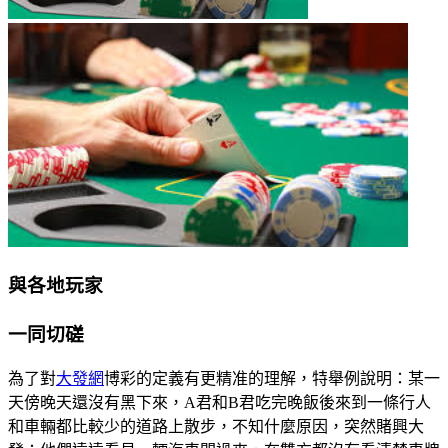
與各地玩家
一同切磋
為了對
大發網
博彩的定義有更精准的理解，特舉例說明：某一
天傍晚天還沒有黑下來，A君和B君吃完晚飯後來到一條行人
和車輛都比較少的道路上散步，不知什麼原因，突然賭興大