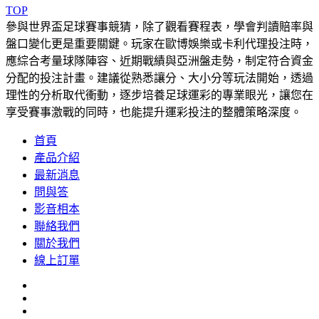
TOP
參與世界盃足球賽事競猜，除了觀看賽程表，學會判讀賠率與
盤口變化更是重要關鍵。玩家在歐博娛樂或卡利代理投注時，
應綜合考量球隊陣容、近期戰績與亞洲盤走勢，制定符合資金
分配的投注計畫。建議從熟悉讓分、大小分等玩法開始，透過
理性的分析取代衝動，逐步培養足球運彩的專業眼光，讓您在
享受賽事激戰的同時，也能提升運彩投注的整體策略深度。
首頁
產品介紹
最新消息
問與答
影音相本
聯絡我們
關於我們
線上訂單