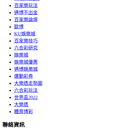
百家樂玩法
通博不出金
百家樂論壇
歐博
KU娛樂城
百家樂技巧
六合彩研究
娛樂城
娛樂城優惠
通博娛樂城
運動彩券
大樂透走勢圖
六合彩玩法
世界盃2022
大樂透
體育博彩
聯絡資訊