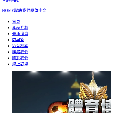
客服專線:
HOME
聯絡我們
簡体中文
首頁
產品介紹
最新消息
問與答
影音相本
聯絡我們
關於我們
線上訂單