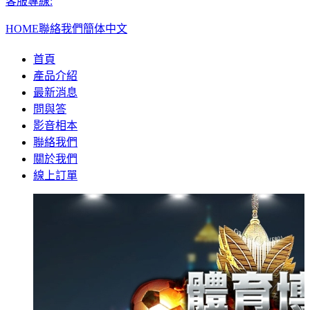
客服專線:
HOME
聯絡我們
簡体中文
首頁
產品介紹
最新消息
問與答
影音相本
聯絡我們
關於我們
線上訂單