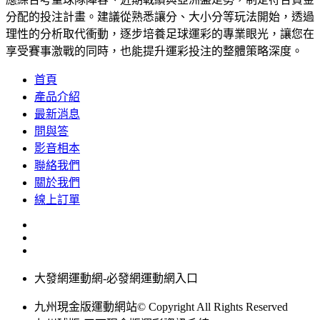
分配的投注計畫。建議從熟悉讓分、大小分等玩法開始，透過
理性的分析取代衝動，逐步培養足球運彩的專業眼光，讓您在
享受賽事激戰的同時，也能提升運彩投注的整體策略深度。
首頁
產品介紹
最新消息
問與答
影音相本
聯絡我們
關於我們
線上訂單
大發網運動網-必發網運動網入口
九州現金版運動網站© Copyright All Rights Reserved