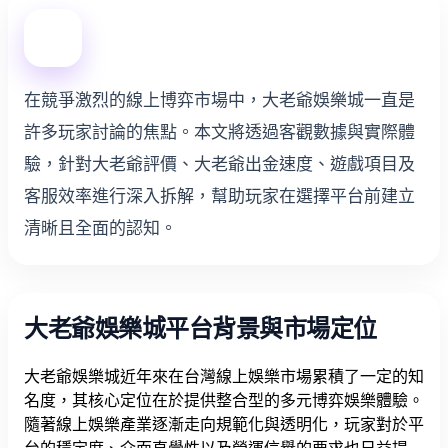
在競爭激烈的線上博弈市場中，大老爺娛樂城一直是
許多玩家討論的焦點。本文將透過客觀數據與實際體
驗，針對大老爺評價、大老爺出金速度、遊戲項目及
客服效率進行深入拆解，幫助玩家在選擇平台前建立
清晰且全面的認知。
大老爺娛樂城平台背景與市場定位
大老爺娛樂城近年來在台灣線上娛樂市場累積了一定的知
名度，其核心定位在於提供整合型的多元博弈娛樂體驗。
隨著線上娛樂產業逐漸走向規範化與透明化，玩家對於平