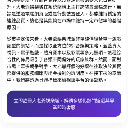
台的穩定度、介面直覺性以及營運信譽的要求也日益提
升。大老爺娛樂城在系統架構上主打跨裝置流暢運行，無
論是透過電腦網頁版或是行動裝置登入，都能維持穩定的
連線品質，這也是其能夠在市場中維持一定市佔率的基礎
原因。
從市場定位來看，大老爺娛樂城並非單純僅經營單一遊戲
類型的網站，而是採取全方位的綜合娛樂策略，涵蓋真人
視訊、電子遊戲、體育賽事以及彩票等多元選項。這種綜
合性的佈局吸引了各類不同偏好的玩家族群。然而，面對
市場上眾多競爭對手，大老爺評價的好壞往往取決於其實
際提供的服務細節與出金機制的透明度。在接下來的章節
中，我們將透過具體指標來檢視該平台的優缺點。
立即註冊大老爺娛樂城，解鎖多樣化熱門遊戲與專
業即時客服