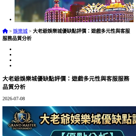
>
娛樂城
>
大老爺娛樂城優缺點評價：遊戲多元性與客服
服務品質分析
大老爺娛樂城優缺點評價：遊戲多元性與客服服務
品質分析
2026-07-08