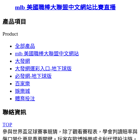
mlb 美國職棒大聯盟中文網站比賽直播
產品項目
Product
全部產品
mlb 美國職棒大聯盟中文網站
大發網
大發網運彩入口-地下球版
必發網-地下球版
百家樂
娛樂城
體育投注
聯絡資訊
TOP
參與世界盃足球賽事競猜，除了觀看賽程表，學會判讀賠率與
盤口變化更是重要關鍵。玩家在歐博娛樂或卡利代理投注時，