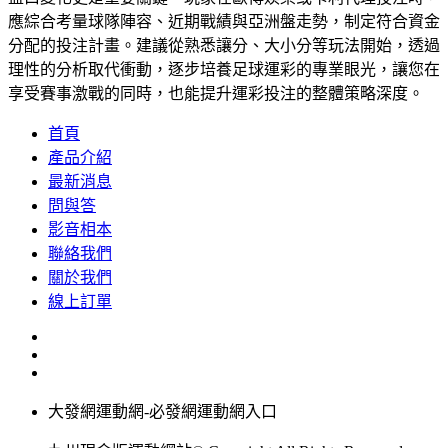
應綜合考量球隊陣容、近期戰績與亞洲盤走勢，制定符合資金
分配的投注計畫。建議從熟悉讓分、大小分等玩法開始，透過
理性的分析取代衝動，逐步培養足球運彩的專業眼光，讓您在
享受賽事激戰的同時，也能提升運彩投注的整體策略深度。
首頁
產品介紹
最新消息
問與答
影音相本
聯絡我們
關於我們
線上訂單
大發網運動網-必發網運動網入口